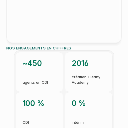
J
e
s
u
i
s
c
l
i
e
n
t
e
c
h
e
z
C
l
e
a
n
y
d
e
p
u
i
s
m
a
i
n
t
e
n
a
n
t
1
a
n
e
t
d
e
m
i
.
J
e
s
u
i
s
r
a
v
i
e
d
e
l
e
u
r
e
f
f
i
c
a
c
i
t
é
,
i
l
s
s
o
n
t
r
é
a
c
t
i
f
s
e
t
n
e
m
'
o
n
t
j
a
m
a
i
s
l
â
c
h
é
l
o
r
s
d
'
u
n
e
p
r
e
s
t
a
t
i
o
n
.
L
e
u
r
d
a
s
h
b
o
a
r
d
p
e
r
m
e
t
d
e
s
u
i
v
r
e
l
e
s
p
a
s
s
a
g
e
s
d
e
l
'
a
g
e
n
t
a
i
n
s
i
q
u
e
d
'
y
r
é
c
u
p
é
r
e
r
t
o
u
t
e
l
a
f
a
c
t
u
r
a
t
i
o
n
.
NOS ENGAGEMENTS EN CHIFFRES
~450
2016
création Cleany 
agents en CDI
Academy
100 %
0 %
CDI
intérim