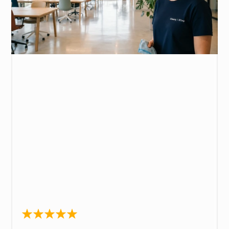
O
f
f
i
c
e
M
a
n
a
g
e
r
·
G
r
o
u
p
e
S
I
I