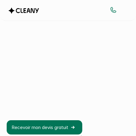
N
O
S
C
L
E
A
N
E
R
S
&
F
O
R
M
A
T
I
O
N
1
0
0
%
C
D
I
.
0
%
i
n
t
é
r
i
m
.
0
%
c
o
m
p
r
o
m
i
s
s
u
r
v
o
s
l
o
c
a
u
x
.
C
h
e
z
C
l
e
a
n
y
,
l
a
p
r
o
p
r
e
t
é
r
e
p
o
s
e
s
u
r
u
n
m
o
d
è
l
e
s
i
m
p
l
e
:
d
e
s
a
g
e
n
t
s
e
n
C
D
I
,
f
o
r
m
é
s
e
n
c
o
n
t
i
n
u
,
d
é
d
i
é
s
à
v
o
s
l
o
c
a
u
x
.
P
a
s
d
e
t
u
r
n
-
o
v
e
r
.
P
a
s
d
’
i
n
t
é
r
i
m
a
i
r
e
.
U
n
v
i
s
a
g
e
q
u
e
v
o
u
s
c
o
n
n
a
i
s
s
e
z
c
h
a
q
u
e
m
a
t
i
n
.
Recevoir mon devis gratuit