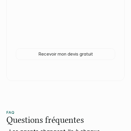
Un prestataire qui investit 
dans ses équipes investit 
dans votre propreté.
Décrivez vos locaux, vos surfaces et vos 
contraintes. Votre référent Cleany vous 
recontacte avec une proposition adaptée.
Recevoir mon devis gratuit
Retour Qui sommes-nous
FAQ
Questions fréquentes