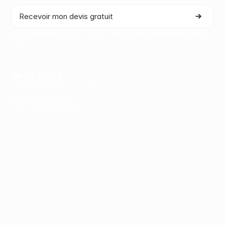
Recevoir mon devis gratuit
Réponse sous 2h · 300+ entreprises accompagnées
La propreté de vos bureaux,
pilotée et garantie.
Paris et Île-de-France
Surfaces à partir de 500 m²
Nos offres
Propreté & entretien spécialisé
Office Life
Maintenance & Facility
Secteurs
Bureaux
Cabinets
Coworking
Foncières
Salles de spectacle
BTP & Chantiers