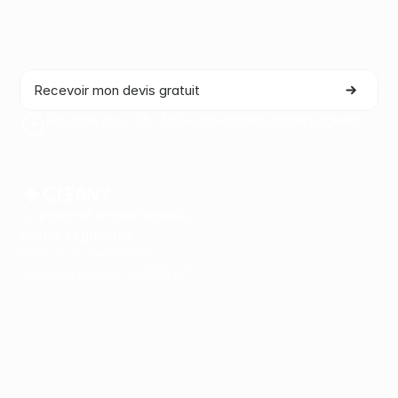
un partenaire à la hauteur.
Proposition adaptée · Sans engagement · Sous 48h
Recevoir mon devis gratuit
Réponse sous 2h · 300+ entreprises accompagnées
La propreté de vos bureaux,
pilotée et garantie.
Paris et Île-de-France
Surfaces à partir de 500 m²
Nos offres
Propreté & entretien spécialisé
Office Life
Maintenance & Facility
Secteurs
Bureaux
Cabinets