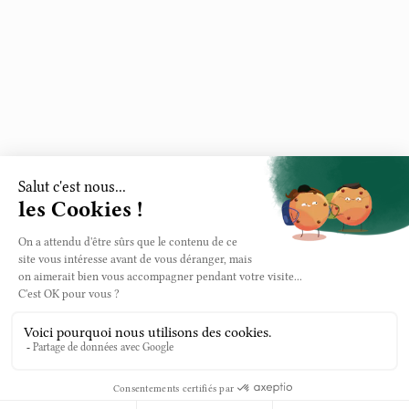
Coworking
Foncières
Salles de spectacle
BTP & Chantiers
Ressources
Qui sommes-nous ?
Impact RSE / B Corp
Témoignages
Visite technique
Transition
Contact
Carrières
Blog 
Légal
Mentions légales
Confidentialité
Cookies
Plan du site
Certifié B Corp · 100% CDI · Paris & IDF
© 2026 Cleany. Tous droits réservés. 
Conçu par
 WebCrew