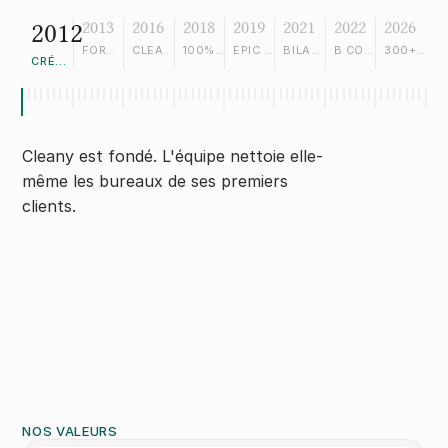
2012
2013
2016
2018
2019
2021
2022
2026
FORMATION CLEANERS
CLEANY ACADEMY
100% GREEN
EPIC FOUNDATION
BILAN CARBONE
B CORP, 10 ANS
300+ CLIENTS
CRÉATION
Cleany est fondé. L'équipe nettoie elle-
même les bureaux de ses premiers
clients.
NOS VALEURS