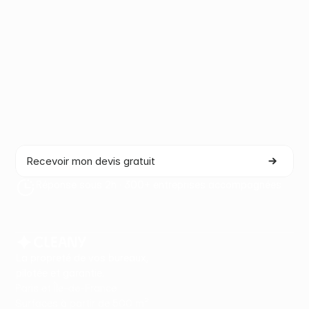
Vos locaux méritent
un partenaire à la hauteur.
Proposition adaptée · Sans engagement · Sous 48h
Recevoir mon devis gratuit
Réponse sous 2h · 300+ entreprises accompagnées
La propreté de vos bureaux,
pilotée et garantie.
Paris et Île-de-France
Surfaces à partir de 500 m²