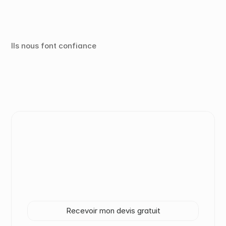
Ils nous font confiance 
Vos locaux méritent un 
partenaire à la hauteur.
Décrivez vos locaux, vos surfaces et vos 
contraintes. Votre référent Cleany vous 
recontacte avec une proposition adaptée.
Recevoir mon devis gratuit