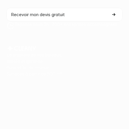
Proposition adaptée · Sans engagement · Sous 48h
Recevoir mon devis gratuit
Réponse sous 2h · 300+ entreprises accompagnées
La propreté de vos bureaux,
pilotée et garantie.
Paris et Île-de-France
Surfaces à partir de 500 m²
Nos offres
Propreté & entretien spécialisé
Office Life
Maintenance & Facility
Secteurs
Bureaux
Cabinets
Coworking
Foncières
Salles de spectacle